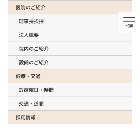
コ
ナ
一部の治療について（事前電話確認が必要）
医院のご紹介
ン
ビ
テ
ゲ
理事長挨拶
ン
ー
ツ
シ
法人概要
に
ョ
移
ン
院内のご紹介
動
に
移
設備のご紹介
動
投稿
診療・交通
診療曜日・時間
交通・道順
HOME
入れ歯治療
flexible nylon denture on female hand.
採用情報
2020/08/02