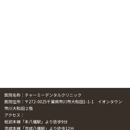
ニューヨーク大学 歯学部に視察に来ました
2025/01/25
中国からのツアーの一団50人がパルフェクリニックを見学
しました
2024/11/17
スマーティ矯正をしている中国人歯科医師に対して神奈川歯
科大学の見学ツアーを企画しました
2024/10/29
医院名称：チャーミーデンタルクリニック
医院住所：〒272-0025千葉県市川市大和田1-1-1 イオンタウン
市川大和田２階
アクセス：
総武本線「本八幡駅」より徒歩9分
京成本線「京成八幡駅」より徒歩12分