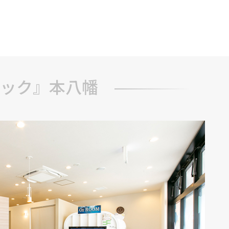
ブ
ック』本八幡