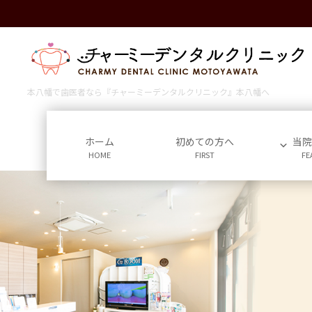
コ
ナ
ン
ビ
テ
ゲ
ン
ー
ツ
シ
に
ョ
本八幡で歯医者なら『チャーミーデンタルクリニック』本八幡へ
移
ン
動
に
移
ホーム
初めての方へ
当
HOME
FIRST
FE
動