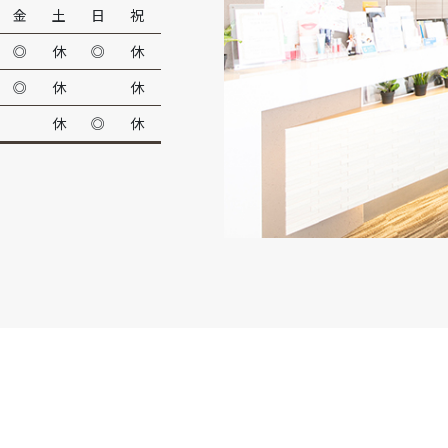
金
土
日
祝
◎
休
◎
休
◎
休
休
休
◎
休