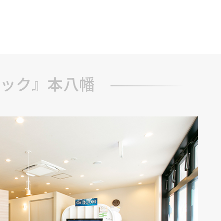
ブ
ック』本八幡