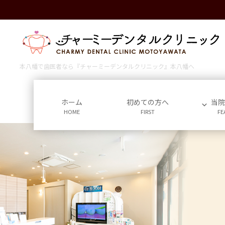
コ
ナ
ン
ビ
テ
ゲ
ン
ー
ツ
シ
に
ョ
本八幡で歯医者なら『チャーミーデンタルクリニック』本八幡へ
移
ン
動
に
移
ホーム
初めての方へ
当
HOME
FIRST
FE
動