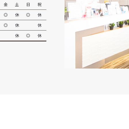
金
土
日
祝
◎
休
◎
休
◎
休
休
休
◎
休