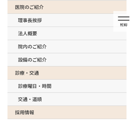
コ
ナ
一部の治療について（事前電話確認が必要）
医院のご紹介
ン
ビ
テ
ゲ
理事長挨拶
ン
ー
ツ
シ
法人概要
に
ョ
移
ン
院内のご紹介
動
に
移
設備のご紹介
動
投稿
診療・交通
診療曜日・時間
交通・道順
HOME
入れ歯治療
採用情報
FireShot Capture 306 – 上北沢の歯医者ノーブルデンタルオフィス監修｜歯科情報サイ
ト – noble-implant.jp