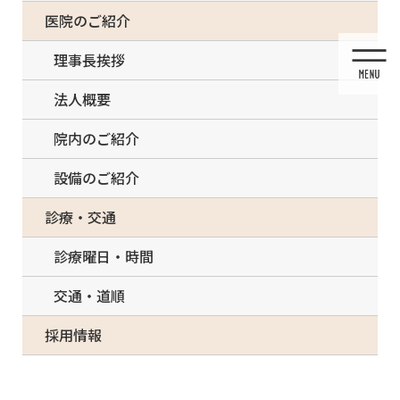
コ
ナ
一部の治療について（事前電話確認が必要）
医院のご紹介
ン
ビ
テ
ゲ
理事長挨拶
ン
ー
ツ
シ
法人概要
に
ョ
移
ン
院内のご紹介
動
に
移
設備のご紹介
動
投稿
診療・交通
診療曜日・時間
交通・道順
HOME
入れ歯治療
partial-300×200 (1)
採用情報
2020/08/02