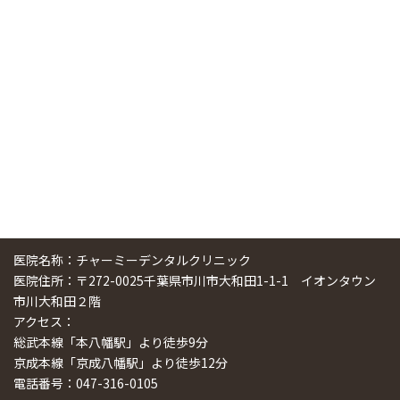
中国からのツアーの一団50人がパルフェクリニックを見学
しました
2024/11/17
スマーティ矯正をしている中国人歯科医師に対して神奈川歯
科大学の見学ツアーを企画しました
2024/10/29
医院名称：チャーミーデンタルクリニック
医院住所：〒272-0025千葉県市川市大和田1-1-1 イオンタウン
市川大和田２階
アクセス：
総武本線「本八幡駅」より徒歩9分
京成本線「京成八幡駅」より徒歩12分
電話番号：047-316-0105