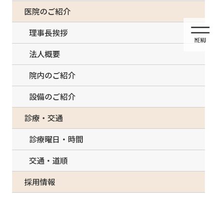
コ
ナ
一部の治療について（事前電話確認が必要）
医院のご紹介
ン
ビ
テ
ゲ
理事長挨拶
ン
ー
ツ
シ
法人概要
に
ョ
移
ン
院内のご紹介
動
に
移
設備のご紹介
動
メディア
診療・交通
診療曜日・時間
交通・道順
HOME
メディア
E49A625B-FCD2-42A2-AE70-FD8382B1A599-224×224
採用情報
2021/05/12