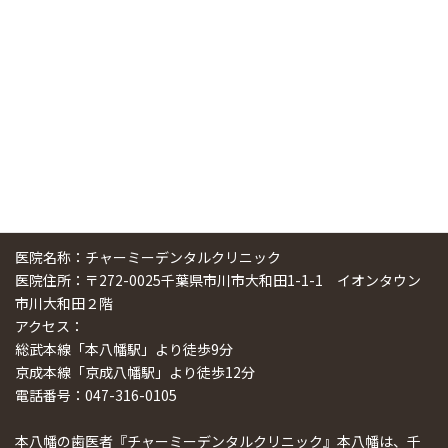
スマーティ矯正をしている中国人歯科医師に対して神奈川歯
科大学の見学ツアーを企画しました
2024/10/29
医院名称：チャーミーデンタルクリニック
医院住所：〒272-0025千葉県市川市大和田1-1-1 イオンタウン
市川大和田２階
アクセス：
総武本線「本八幡駅」より徒歩9分
京成本線「京成八幡駅」より徒歩12分
電話番号：047-316-0105
本八幡の歯医者『チャーミーデンタルクリニック』本八幡は、千