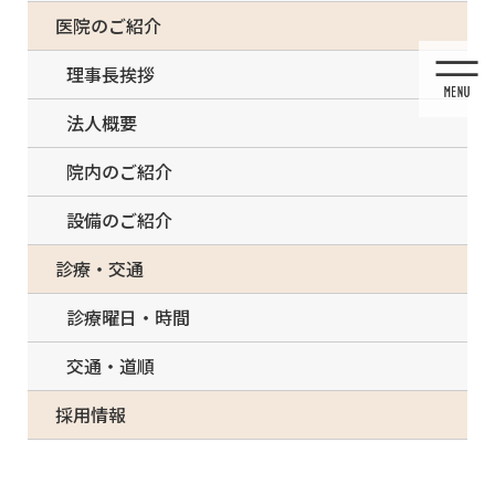
コ
ナ
一部の治療について（事前電話確認が必要）
医院のご紹介
ン
ビ
テ
ゲ
理事長挨拶
ン
ー
ツ
シ
法人概要
に
ョ
移
ン
院内のご紹介
動
に
移
設備のご紹介
動
メディア
診療・交通
診療曜日・時間
交通・道順
HOME
メディア
E57A7DD1-9FC4-4BAF-AEA0-DD33668EA48D-249×300
採用情報
2021/03/08