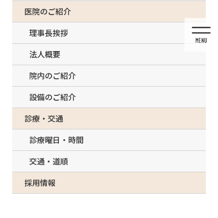
コ
ナ
一部の治療について（事前電話確認が必要）
医院のご紹介
ン
ビ
テ
ゲ
理事長挨拶
ン
ー
ツ
シ
法人概要
に
ョ
移
ン
院内のご紹介
動
に
移
設備のご紹介
動
メディア
診療・交通
診療曜日・時間
交通・道順
HOME
メディア
E5AF16B6-2E07-46EE-A85E-DD1531CB2CED-150×150
採用情報
2021/03/13