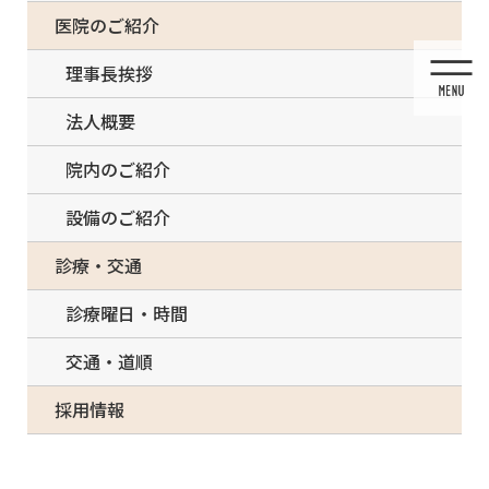
コ
ナ
一部の治療について（事前電話確認が必要）
医院のご紹介
ン
ビ
テ
ゲ
理事長挨拶
ン
ー
ツ
シ
法人概要
に
ョ
移
ン
院内のご紹介
動
に
移
設備のご紹介
動
メディア
診療・交通
診療曜日・時間
交通・道順
HOME
メディア
ECC39512-A05A-47D1-839C-C460CE9D5AA1-150×150
採用情報
2021/03/14