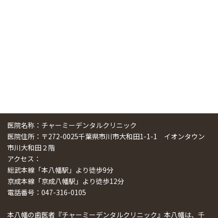
スマーティ矯正をしている中国人歯科医師に対して神奈川歯
科大学の見学ツアーを企画しました
2024/10/29
医院名称：チャーミーデンタルクリニック
医院住所：〒272-0025千葉県市川市大和田1-1-1 イオンタウン
市川大和田２階
アクセス：
総武本線「本八幡駅」より徒歩9分
京成本線「京成八幡駅」より徒歩12分
電話番号：047-316-0105
本八幡の歯医者『チャーミーデンタルクリニック』本八幡は、千