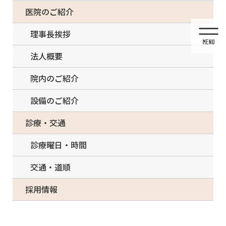
コ
ナ
一部の治療について（事前電話確認が必要）
医院のご紹介
ン
ビ
テ
ゲ
理事長挨拶
ン
ー
ツ
シ
法人概要
に
ョ
移
ン
院内のご紹介
動
に
移
設備のご紹介
動
メディア
診療・交通
診療曜日・時間
交通・道順
HOME
メディア
f_f0aUd018svc1jepwo63rfeya_tbbtqj
採用情報
2022/02/23