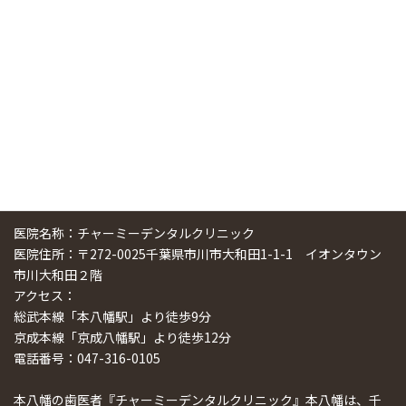
スマーティ矯正をしている中国人歯科医師に対して神奈川歯
科大学の見学ツアーを企画しました
2024/10/29
医院名称：チャーミーデンタルクリニック
医院住所：〒272-0025千葉県市川市大和田1-1-1 イオンタウン
市川大和田２階
アクセス：
総武本線「本八幡駅」より徒歩9分
京成本線「京成八幡駅」より徒歩12分
電話番号：047-316-0105
本八幡の歯医者『チャーミーデンタルクリニック』本八幡は、千