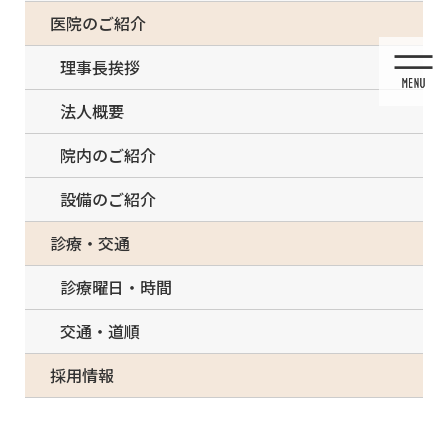
コ
ナ
一部の治療について（事前電話確認が必要）
医院のご紹介
ン
ビ
テ
ゲ
理事長挨拶
ン
ー
ツ
シ
法人概要
に
ョ
移
ン
院内のご紹介
動
に
移
設備のご紹介
動
メディア
診療・交通
診療曜日・時間
交通・道順
HOME
メディア
f_i0aUd018svcu91fg23p8dya_ixx7kl
採用情報
2022/02/23