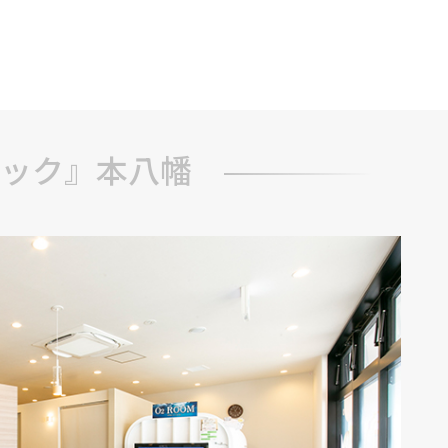
ブ
ック』本八幡