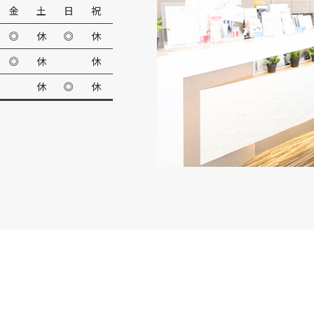
金
土
日
祝
◎
休
◎
休
◎
休
休
休
◎
休