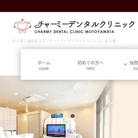
コ
ナ
ン
ビ
テ
ゲ
ン
ー
ツ
シ
に
ョ
本八幡で歯医者なら『チャーミーデンタルクリニック』本八幡へ
移
ン
動
に
移
ホーム
初めての方へ
当
HOME
FIRST
FE
動