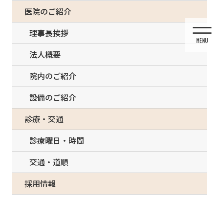
コ
ナ
一部の治療について（事前電話確認が必要）
医院のご紹介
ン
ビ
テ
ゲ
理事長挨拶
ン
ー
ツ
シ
法人概要
に
ョ
移
ン
院内のご紹介
動
に
移
設備のご紹介
動
メディア
診療・交通
診療曜日・時間
交通・道順
HOME
メディア
Human scull and marked lower jawl. 3D illustration .
採用情報
2022/03/18