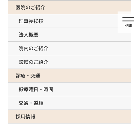
コ
ナ
一部の治療について（事前電話確認が必要）
医院のご紹介
ン
ビ
テ
ゲ
理事長挨拶
ン
ー
ツ
シ
法人概要
に
ョ
移
ン
院内のご紹介
動
に
移
設備のご紹介
動
メディア
診療・交通
診療曜日・時間
交通・道順
HOME
メディア
IMG_6148b
採用情報
2021/05/26