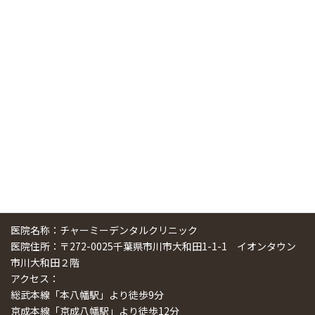
ニューヨーク大学 歯学部に視察に来ました
2025/01/25
中国からのツアーの一団50人がパルフェクリニックを見学
しました
2024/11/17
スマーティ矯正をしている中国人歯科医師に対して神奈川歯
科大学の見学ツアーを企画しました
2024/10/29
医院名称：チャーミーデンタルクリニック
医院住所：〒272-0025千葉県市川市大和田1-1-1 イオンタウン
市川大和田２階
アクセス：
総武本線「本八幡駅」より徒歩9分
京成本線「京成八幡駅」より徒歩12分