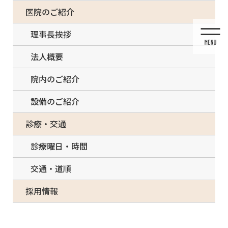
コ
ナ
一部の治療について（事前電話確認が必要）
医院のご紹介
ン
ビ
テ
ゲ
理事長挨拶
ン
ー
ツ
シ
法人概要
に
ョ
移
ン
院内のご紹介
動
に
移
設備のご紹介
動
投稿
診療・交通
診療曜日・時間
交通・道順
HOME
インプラント
Sinus Lift Surgery – implant installation. 3D illustration
採用情報
2021/03/03