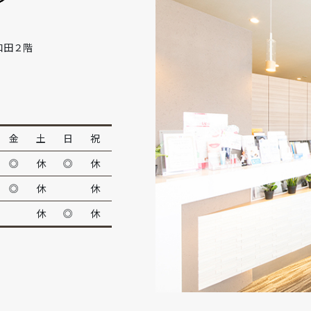
和田２階
金
土
日
祝
◎
休
◎
休
◎
休
休
休
◎
休