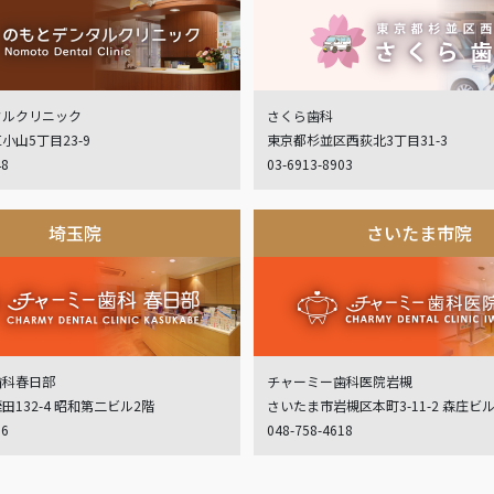
タルクリニック
さくら歯科
小山5丁目23-9
東京都杉並区西荻北3丁目31-3
48
03-6913-8903
埼玉院
さいたま市院
歯科春日部
チャーミー歯科医院岩槻
132-4 昭和第二ビル2階
さいたま市岩槻区本町3-11-2 森庄ビ
06
048-758-4618