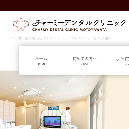
コ
ナ
ン
ビ
テ
ゲ
ン
ー
ツ
シ
に
ョ
本八幡で歯医者なら『チャーミーデンタルクリニック』本八幡へ
移
ン
動
に
移
ホーム
初めての方へ
当
HOME
FIRST
FE
動