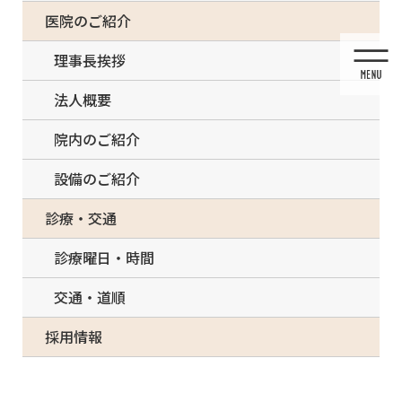
コ
ナ
一部の治療について（事前電話確認が必要）
医院のご紹介
ン
ビ
テ
ゲ
理事長挨拶
ン
ー
ツ
シ
法人概要
に
ョ
移
ン
院内のご紹介
動
に
移
設備のご紹介
動
投稿
診療・交通
診療曜日・時間
交通・道順
HOME
新型コロナウイルス感染防止対策をしています
採用情報
40673-1-768×768-300×300
2022/03/13