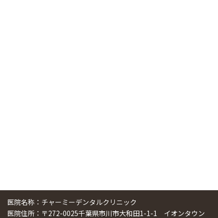
RSS（メディプラングループニュース）
ニューヨーク大学 歯学部に視察に来ました
2025/01/25
中国からのツアーの一団50人がパルフェクリニックを見学
しました
2024/11/17
スマーティ矯正をしている中国人歯科医師に対して神奈川歯
科大学の見学ツアーを企画しました
2024/10/29
医院名称：チャーミーデンタルクリニック
医院住所：〒272-0025千葉県市川市大和田1-1-1 イオンタウン