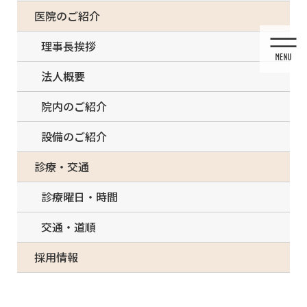
コ
ナ
一部の治療について（事前電話確認が必要）
医院のご紹介
ン
ビ
テ
ゲ
理事長挨拶
ン
ー
ツ
シ
法人概要
に
ョ
移
ン
院内のご紹介
動
に
移
設備のご紹介
動
メディア
診療・交通
診療曜日・時間
交通・道順
HOME
メディア
Invisalign-itero-scanner-13 – コピー
採用情報
2022/01/28