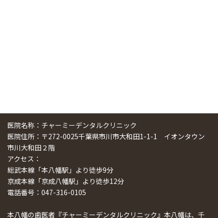
スマーティ矯正をしている中国人歯科医師に対して神奈川歯
科大学の見学ツアーを企画しました
2024/10/29
医院名称：チャーミーデンタルクリニック
医院住所：〒272-0025千葉県市川市大和田1-1-1 イオンタウン
市川大和田２階
アクセス：
総武本線「本八幡駅」より徒歩9分
京成本線「京成八幡駅」より徒歩12分
電話番号：047-316-0105
本八幡の歯医者『チャーミーデンタルクリニック』本八幡は、千