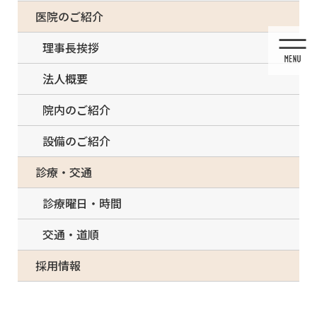
コ
ナ
一部の治療について（事前電話確認が必要）
医院のご紹介
ン
ビ
テ
ゲ
理事長挨拶
ン
ー
ツ
シ
法人概要
に
ョ
移
ン
院内のご紹介
動
に
移
設備のご紹介
動
メディア
診療・交通
診療曜日・時間
交通・道順
HOME
メディア
kakubunya_a1
採用情報
2022/03/13