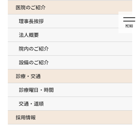
コ
ナ
一部の治療について（事前電話確認が必要）
医院のご紹介
ン
ビ
テ
ゲ
理事長挨拶
ン
ー
ツ
シ
法人概要
に
ョ
移
ン
院内のご紹介
動
に
移
設備のご紹介
動
投稿
診療・交通
診療曜日・時間
交通・道順
HOME
消毒機能付き診療ユニット
採用情報
FireShot Capture 1226 – 【ご案内】一歩進んだ衛生管理 ２つのKaVo水消毒システム –
カボデンタルシステムズ株式会社 _ KaVo Dental System_ – www.kavo.co.jp