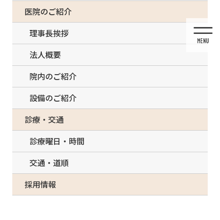
コ
ナ
一部の治療について（事前電話確認が必要）
医院のご紹介
ン
ビ
テ
ゲ
理事長挨拶
ン
ー
ツ
シ
法人概要
に
ョ
移
ン
院内のご紹介
動
に
移
設備のご紹介
動
メディア
診療・交通
診療曜日・時間
交通・道順
HOME
メディア
kavo_top_02n-150×150
採用情報
2021/03/14