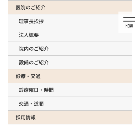
コ
ナ
一部の治療について（事前電話確認が必要）
医院のご紹介
ン
ビ
テ
ゲ
理事長挨拶
ン
ー
ツ
シ
法人概要
に
ョ
移
ン
院内のご紹介
動
に
移
設備のご紹介
動
休診のお知らせ
診療・交通
診療曜日・時間
交通・道順
HOME
休診のお知らせ
休診のお知らせ
採用情報
2024/07/22
休診のお知らせ