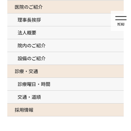
コ
ナ
一部の治療について（事前電話確認が必要）
医院のご紹介
ン
ビ
テ
ゲ
理事長挨拶
ン
ー
ツ
シ
法人概要
に
ョ
移
ン
院内のご紹介
動
に
移
設備のご紹介
動
休診のお知らせ
診療・交通
診療曜日・時間
交通・道順
HOME
休診のお知らせ
臨時休診のお知らせ
採用情報
2023/08/30
休診のお知らせ