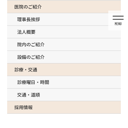
コ
ナ
一部の治療について（事前電話確認が必要）
医院のご紹介
ン
ビ
テ
ゲ
理事長挨拶
ン
ー
ツ
シ
法人概要
に
ョ
移
ン
院内のご紹介
動
に
移
設備のご紹介
動
投稿
診療・交通
診療曜日・時間
交通・道順
HOME
交通・道順
m3
採用情報
2022/03/20