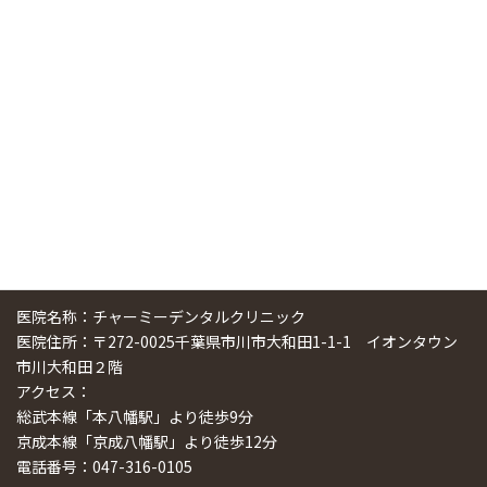
中国からのツアーの一団50人がパルフェクリニックを見学
しました
2024/11/17
スマーティ矯正をしている中国人歯科医師に対して神奈川歯
科大学の見学ツアーを企画しました
2024/10/29
医院名称：チャーミーデンタルクリニック
医院住所：〒272-0025千葉県市川市大和田1-1-1 イオンタウン
市川大和田２階
アクセス：
総武本線「本八幡駅」より徒歩9分
京成本線「京成八幡駅」より徒歩12分
電話番号：047-316-0105