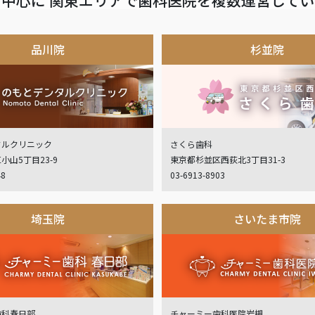
品川院
杉並院
タルクリニック
さくら歯科
小山5丁目23-9
東京都杉並区西荻北3丁目31-3
48
03-6913-8903
埼玉院
さいたま市院
歯科春日部
チャーミー歯科医院岩槻