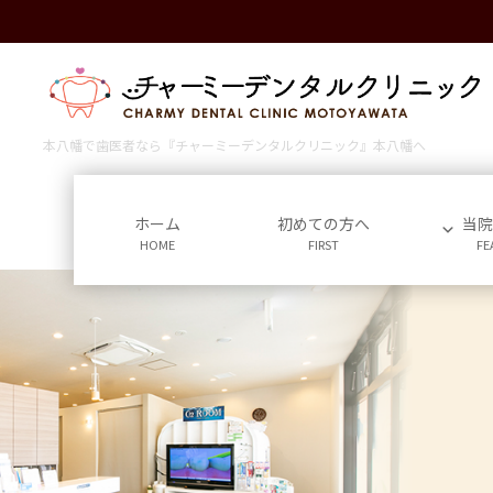
コ
ナ
ン
ビ
テ
ゲ
ン
ー
ツ
シ
に
ョ
本八幡で歯医者なら『チャーミーデンタルクリニック』本八幡へ
移
ン
動
に
移
ホーム
初めての方へ
当
HOME
FIRST
FE
動