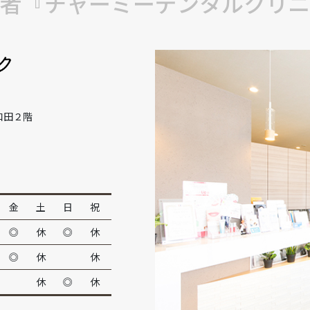
者『チャーミーデンタルクリニ
和田２階
金
土
日
祝
◎
休
◎
休
◎
休
休
休
◎
休