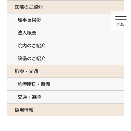
コ
ナ
一部の治療について（事前電話確認が必要）
医院のご紹介
ン
ビ
テ
ゲ
理事長挨拶
ン
ー
ツ
シ
法人概要
に
ョ
移
ン
院内のご紹介
動
に
移
設備のご紹介
動
投稿
診療・交通
診療曜日・時間
交通・道順
HOME
有病者歯科外来
shougai
採用情報
2021/03/03