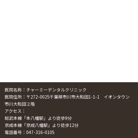
中国からのツアーの一団50人がパルフェクリニックを見学
しました
2024/11/17
スマーティ矯正をしている中国人歯科医師に対して神奈川歯
科大学の見学ツアーを企画しました
2024/10/29
医院名称：チャーミーデンタルクリニック
医院住所：〒272-0025千葉県市川市大和田1-1-1 イオンタウン
市川大和田２階
アクセス：
総武本線「本八幡駅」より徒歩9分
京成本線「京成八幡駅」より徒歩12分
電話番号：047-316-0105