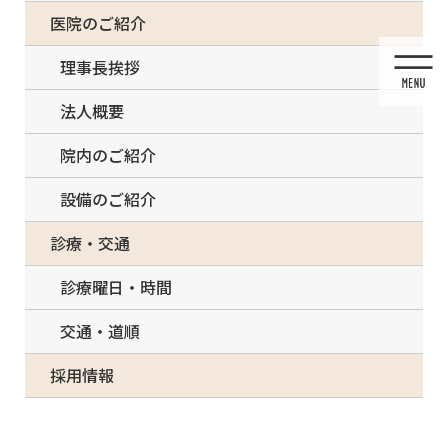
コ
ナ
一部の治療について（事前電話確認が必要）
医院のご紹介
ン
ビ
テ
ゲ
理事長挨拶
ン
ー
ツ
シ
法人概要
に
ョ
移
ン
院内のご紹介
動
に
移
設備のご紹介
動
投稿
診療・交通
診療曜日・時間
交通・道順
HOME
金属アレルギー
採用情報
1C56E67D-BE9E-4FD1-8E2D-8C362E4A7A78-251×300 – コピー
2021/03/05