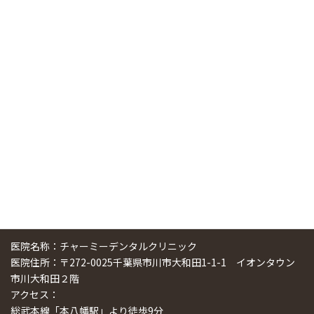
ニューヨーク大学 歯学部に視察に来ました
2025/01/25
中国からのツアーの一団50人がパルフェクリニックを見学
しました
2024/11/17
スマーティ矯正をしている中国人歯科医師に対して神奈川歯
科大学の見学ツアーを企画しました
2024/10/29
医院名称：チャーミーデンタルクリニック
医院住所：〒272-0025千葉県市川市大和田1-1-1 イオンタウン
市川大和田２階
アクセス：
総武本線「本八幡駅」より徒歩9分