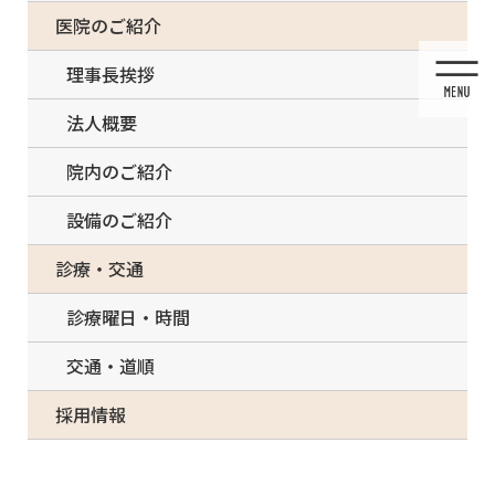
コ
ナ
一部の治療について（事前電話確認が必要）
医院のご紹介
ン
ビ
テ
ゲ
理事長挨拶
ン
ー
ツ
シ
法人概要
に
ョ
移
ン
院内のご紹介
動
に
移
設備のご紹介
動
メディア
診療・交通
診療曜日・時間
交通・道順
HOME
メディア
mgmv – 2022_アートボード 1
採用情報
2022/01/28