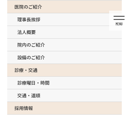
コ
ナ
一部の治療について（事前電話確認が必要）
医院のご紹介
ン
ビ
テ
ゲ
理事長挨拶
ン
ー
ツ
シ
法人概要
に
ョ
移
ン
院内のご紹介
動
に
移
設備のご紹介
動
メディア
診療・交通
診療曜日・時間
交通・道順
HOME
メディア
musiba-content-img_1-150×150
採用情報
2021/04/19