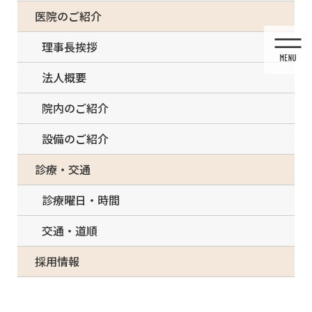
コ
ナ
一部の治療について（事前電話確認が必要）
医院のご紹介
ン
ビ
テ
ゲ
理事長挨拶
ン
ー
ツ
シ
法人概要
に
ョ
移
ン
院内のご紹介
動
に
移
設備のご紹介
動
メディア
診療・交通
診療曜日・時間
交通・道順
HOME
メディア
musiba-content-img_1-300×200
採用情報
2021/03/13