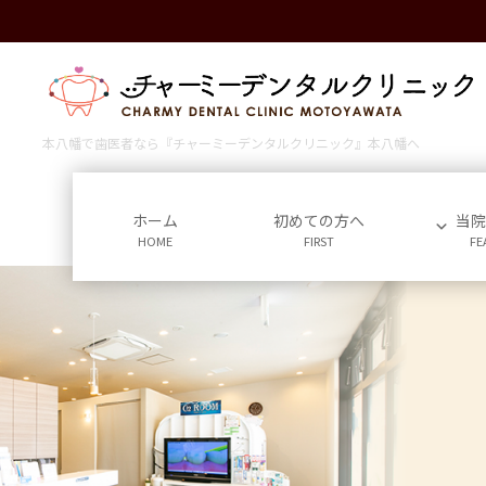
コ
ナ
ン
ビ
テ
ゲ
ン
ー
ツ
シ
に
ョ
本八幡で歯医者なら『チャーミーデンタルクリニック』本八幡へ
移
ン
動
に
移
ホーム
初めての方へ
当
HOME
FIRST
FE
動