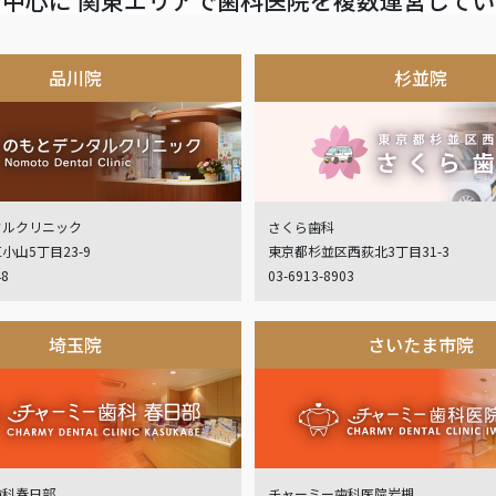
品川院
杉並院
タルクリニック
さくら歯科
小山5丁目23-9
東京都杉並区西荻北3丁目31-3
48
03-6913-8903
埼玉院
さいたま市院
歯科春日部
チャーミー歯科医院岩槻