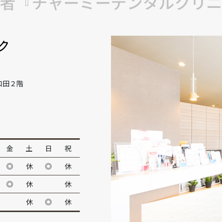
者『チャーミーデンタルクリニ
和田２階
金
土
日
祝
◎
休
◎
休
◎
休
休
休
◎
休