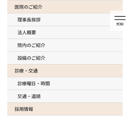
コ
ナ
一部の治療について（事前電話確認が必要）
医院のご紹介
ン
ビ
テ
ゲ
理事長挨拶
ン
ー
ツ
シ
法人概要
に
ョ
移
ン
院内のご紹介
動
に
移
設備のご紹介
動
メディア
診療・交通
診療曜日・時間
交通・道順
HOME
メディア
MV1_ab1
採用情報
2022/03/07