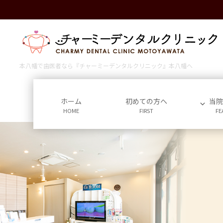
コ
ナ
ン
ビ
テ
ゲ
ン
ー
ツ
シ
に
ョ
本八幡で歯医者なら『チャーミーデンタルクリニック』本八幡へ
移
ン
動
に
移
ホーム
初めての方へ
当
HOME
FIRST
FE
動