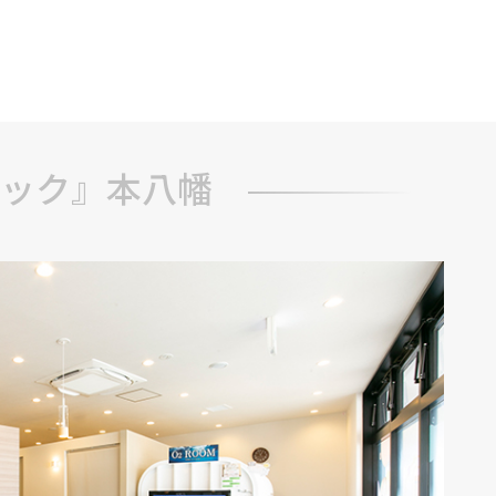
ブ
ック』本八幡