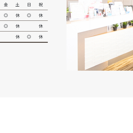
金
土
日
祝
◎
休
◎
休
◎
休
休
休
◎
休