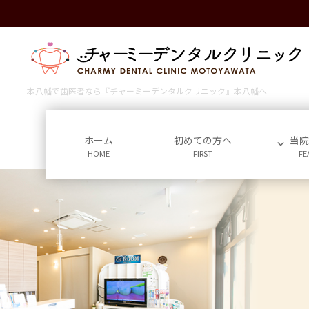
コ
ナ
ン
ビ
テ
ゲ
ン
ー
ツ
シ
に
ョ
本八幡で歯医者なら『チャーミーデンタルクリニック』本八幡へ
移
ン
動
に
移
ホーム
初めての方へ
当
HOME
FIRST
FE
動