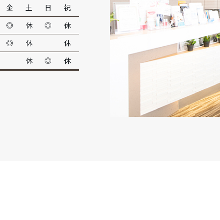
金
土
日
祝
◎
休
◎
休
◎
休
休
休
◎
休