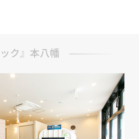
ブ
ック』本八幡