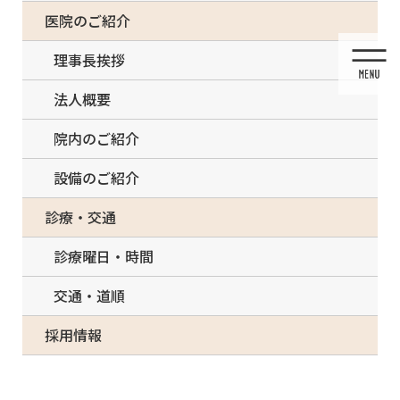
コ
ナ
一部の治療について（事前電話確認が必要）
医院のご紹介
ン
ビ
テ
ゲ
理事長挨拶
ン
ー
ツ
シ
法人概要
に
ョ
移
ン
院内のご紹介
動
に
移
設備のご紹介
動
メディア
診療・交通
診療曜日・時間
交通・道順
HOME
メディア
o1024076814177038453
採用情報
2021/03/14