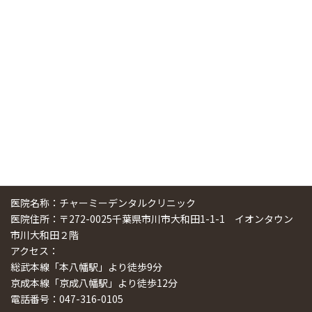
中国からのツアーの一団50人がパルフェクリニックを見学
しました
2024/11/17
スマーティ矯正をしている中国人歯科医師に対して神奈川歯
科大学の見学ツアーを企画しました
2024/10/29
医院名称：チャーミーデンタルクリニック
医院住所：〒272-0025千葉県市川市大和田1-1-1 イオンタウン
市川大和田２階
アクセス：
総武本線「本八幡駅」より徒歩9分
京成本線「京成八幡駅」より徒歩12分
電話番号：047-316-0105