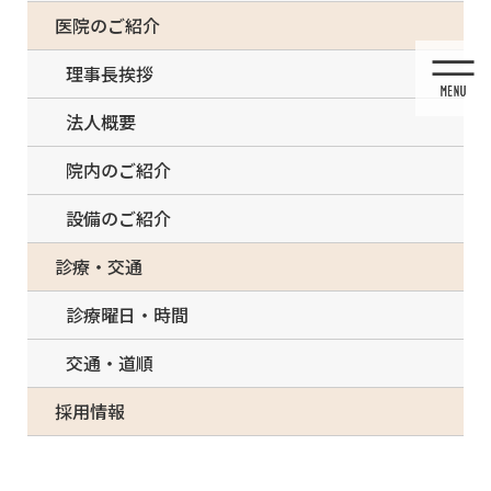
コ
ナ
一部の治療について（事前電話確認が必要）
医院のご紹介
ン
ビ
テ
ゲ
理事長挨拶
ン
ー
ツ
シ
法人概要
に
ョ
移
ン
院内のご紹介
動
に
移
設備のご紹介
動
投稿
診療・交通
診療曜日・時間
交通・道順
HOME
高気圧酸素ルーム
p1b – コピー
採用情報
2024/04/27