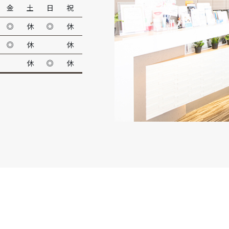
金
土
日
祝
◎
休
◎
休
◎
休
休
休
◎
休