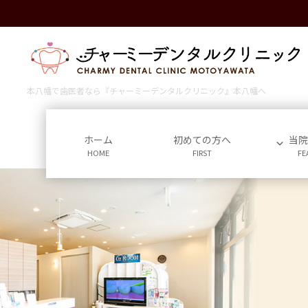
コ
ナ
ン
ビ
テ
ゲ
ン
ー
ツ
シ
に
ョ
本八幡で歯医者なら『チャーミーデンタルクリニック』本八幡へ
移
ン
動
に
移
ホーム
初めての方へ
当
HOME
FIRST
FE
動