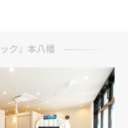
ブ
ック』本八幡