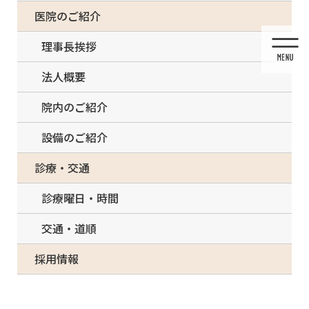
コ
ナ
一部の治療について（事前電話確認が必要）
医院のご紹介
ン
ビ
テ
ゲ
理事長挨拶
ン
ー
ツ
シ
法人概要
に
ョ
移
ン
院内のご紹介
動
に
移
設備のご紹介
動
投稿
診療・交通
診療曜日・時間
交通・道順
HOME
マウスピース矯正
AdobeStock_264943729
採用情報
2019/06/21