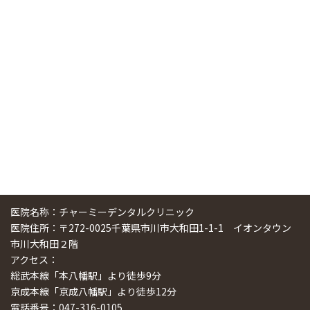
中国からのツアーの一団50人がパルフェクリニックを見学
しました
2024/11/17
スマーティ矯正をしている中国人歯科医師に対して神奈川歯
科大学の見学ツアーを企画しました
2024/10/29
医院名称：チャーミーデンタルクリニック
医院住所：〒272-0025千葉県市川市大和田1-1-1 イオンタウン
市川大和田２階
アクセス：
総武本線「本八幡駅」より徒歩9分
京成本線「京成八幡駅」より徒歩12分
電話番号：047-316-0105