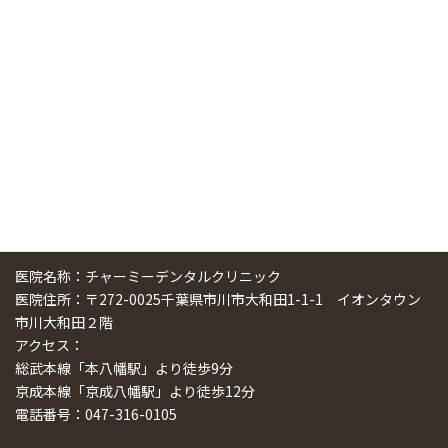
しました
2024/11/17
スマーティ矯正をしている中国人歯科医師に対して神奈川歯
科大学の見学ツアーを企画しました
2024/10/29
医院名称：チャーミーデンタルクリニック
医院住所：〒272-0025千葉県市川市大和田1-1-1 イオンタウン
市川大和田２階
アクセス：
総武本線「本八幡駅」より徒歩9分
京成本線「京成八幡駅」より徒歩12分
電話番号：047-316-0105