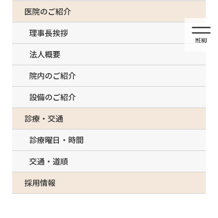
コ
ナ
一部の治療について（事前電話確認が必要）
医院のご紹介
ン
ビ
テ
ゲ
理事長挨拶
ン
ー
ツ
シ
法人概要
に
ョ
移
ン
院内のご紹介
動
に
移
設備のご紹介
動
投稿
診療・交通
診療曜日・時間
交通・道順
HOME
マウスピース矯正
huseishiretsu2
採用情報
2019/06/21