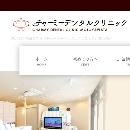
コ
ナ
ン
ビ
テ
ゲ
ン
ー
ツ
シ
に
ョ
本八幡で歯医者なら『チャーミーデンタルクリニック』本八幡へ
移
ン
動
に
移
ホーム
初めての方へ
当
HOME
FIRST
FE
動