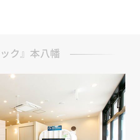
ブ
ック』本八幡