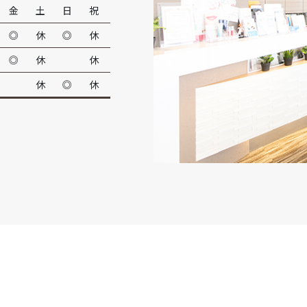
金
土
日
祝
◎
休
◎
休
◎
休
休
休
◎
休