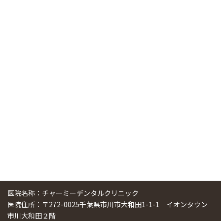
RSS（メディプラングループニュース）
ニューヨーク大学 歯学部に視察に来ました
2025/01/25
中国からのツアーの一団50人がパルフェクリニックを見学
しました
2024/11/17
スマーティ矯正をしている中国人歯科医師に対して神奈川歯
科大学の見学ツアーを企画しました
2024/10/29
医院名称：チャーミーデンタルクリニック
医院住所：〒272-0025千葉県市川市大和田1-1-1 イオンタウン
市川大和田２階