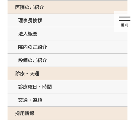
コ
ナ
一部の治療について（事前電話確認が必要）
医院のご紹介
ン
ビ
テ
ゲ
理事長挨拶
ン
ー
ツ
シ
法人概要
に
ョ
移
ン
院内のご紹介
動
に
移
設備のご紹介
動
投稿
診療・交通
診療曜日・時間
交通・道順
HOME
マウスピース矯正
ortho_lower_jow_flow_1 (1)
採用情報
2019/06/21