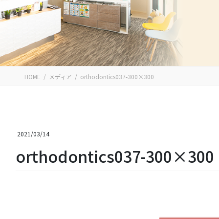
HOME
メディア
orthodontics037-300×300
2021/03/14
orthodontics037-300×300