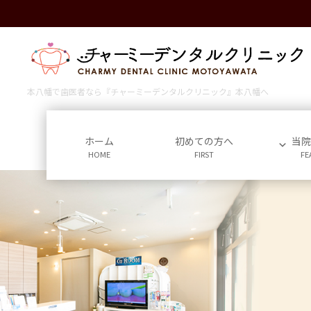
コ
ナ
ン
ビ
テ
ゲ
ン
ー
ツ
シ
に
ョ
本八幡で歯医者なら『チャーミーデンタルクリニック』本八幡へ
移
ン
動
に
移
ホーム
初めての方へ
当
HOME
FIRST
FE
動