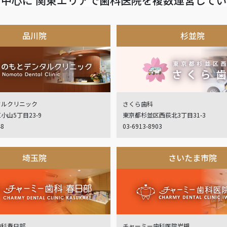
品川院
杉並院
タルクリニック
さくら歯科
小山5丁目23-9
東京都杉並区西荻北3丁目31-3
48
03-6913-8903
埼玉院
さいたま市院
歯科春日部
チャーミー歯科医院岩槻