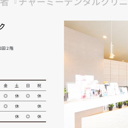
者『チャーミーデンタルクリニ
和田２階
金
土
日
祝
◎
休
◎
休
◎
休
休
休
◎
休