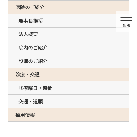
コ
ナ
一部の治療について（事前電話確認が必要）
医院のご紹介
ン
ビ
テ
ゲ
理事長挨拶
ン
ー
ツ
シ
法人概要
に
ョ
移
ン
院内のご紹介
動
に
移
設備のご紹介
動
メディア
診療・交通
診療曜日・時間
交通・道順
HOME
メディア
otx
採用情報
2023/10/03