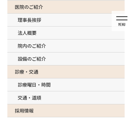
コ
ナ
一部の治療について（事前電話確認が必要）
医院のご紹介
ン
ビ
テ
ゲ
理事長挨拶
ン
ー
ツ
シ
法人概要
に
ョ
移
ン
院内のご紹介
動
に
移
設備のご紹介
動
投稿
診療・交通
診療曜日・時間
交通・道順
HOME
歯周病治療
3ds
採用情報
2021/03/03