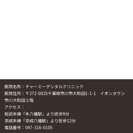
中国からのツアーの一団50人がパルフェクリニックを見学
しました
2024/11/17
スマーティ矯正をしている中国人歯科医師に対して神奈川歯
科大学の見学ツアーを企画しました
2024/10/29
医院名称：チャーミーデンタルクリニック
医院住所：〒272-0025千葉県市川市大和田1-1-1 イオンタウン
市川大和田２階
アクセス：
総武本線「本八幡駅」より徒歩9分
京成本線「京成八幡駅」より徒歩12分
電話番号：047-316-0105