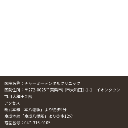
中国からのツアーの一団50人がパルフェクリニックを見学
しました
2024/11/17
スマーティ矯正をしている中国人歯科医師に対して神奈川歯
科大学の見学ツアーを企画しました
2024/10/29
医院名称：チャーミーデンタルクリニック
医院住所：〒272-0025千葉県市川市大和田1-1-1 イオンタウン
市川大和田２階
アクセス：
総武本線「本八幡駅」より徒歩9分
京成本線「京成八幡駅」より徒歩12分
電話番号：047-316-0105