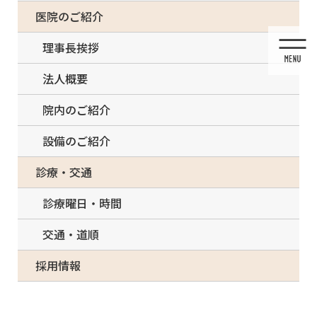
コ
ナ
一部の治療について（事前電話確認が必要）
医院のご紹介
ン
ビ
テ
ゲ
理事長挨拶
ン
ー
ツ
シ
法人概要
に
ョ
移
ン
院内のご紹介
動
に
移
設備のご紹介
動
投稿
診療・交通
診療曜日・時間
交通・道順
HOME
歯周病治療
600400-shashin_アートボード 1
採用情報
2020/12/05