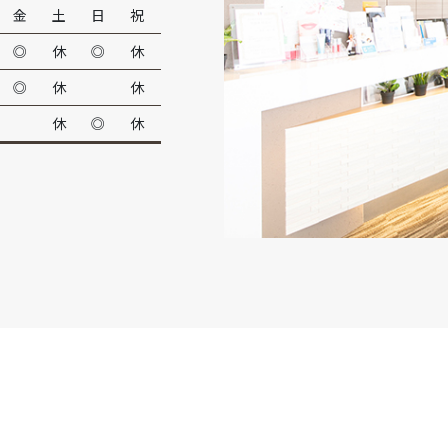
金
土
日
祝
◎
休
◎
休
◎
休
休
休
◎
休