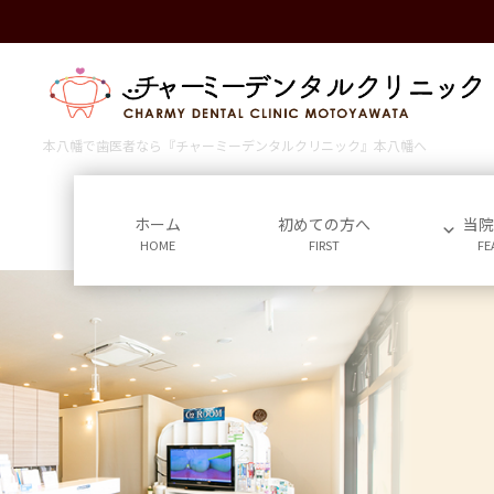
コ
ナ
ン
ビ
テ
ゲ
ン
ー
ツ
シ
に
ョ
本八幡で歯医者なら『チャーミーデンタルクリニック』本八幡へ
移
ン
動
に
移
ホーム
初めての方へ
当
HOME
FIRST
FE
動