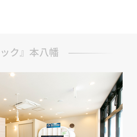
ブ
ック』本八幡