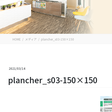
HOME
メディア
plancher_s03-150×150
2021/03/14
plancher_s03-150×150