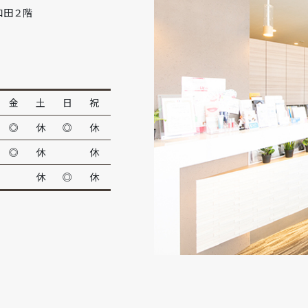
和田２階
金
土
日
祝
◎
休
◎
休
◎
休
休
休
◎
休