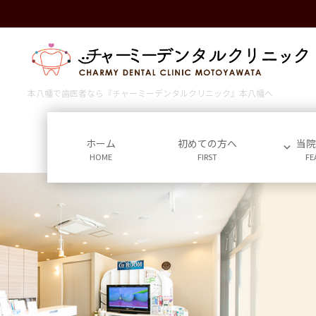
コ
ナ
ン
ビ
テ
ゲ
ン
ー
ツ
シ
に
ョ
本八幡で歯医者なら『チャーミーデンタルクリニック』本八幡へ
移
ン
動
に
移
ホーム
初めての方へ
当
HOME
FIRST
FE
動