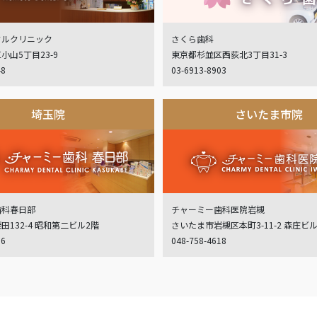
タルクリニック
さくら歯科
小山5丁目23-9
東京都杉並区西荻北3丁目31-3
48
03-6913-8903
埼玉院
さいたま市院
歯科春日部
チャーミー歯科医院岩槻
132-4 昭和第二ビル2階
さいたま市岩槻区本町3-11-2 森庄ビ
06
048-758-4618