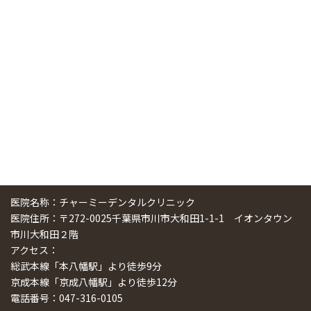
中国からのツアーの一団50人がパルフェクリニックを見学
しました
2024/11/17
スマーティ矯正をしている中国人歯科医師に対して神奈川歯
科大学の見学ツアーを企画しました
2024/10/29
医院名称：チャーミーデンタルクリニック
医院住所：〒272-0025千葉県市川市大和田1-1-1 イオンタウン
市川大和田２階
アクセス：
総武本線「本八幡駅」より徒歩9分
京成本線「京成八幡駅」より徒歩12分
電話番号：047-316-0105