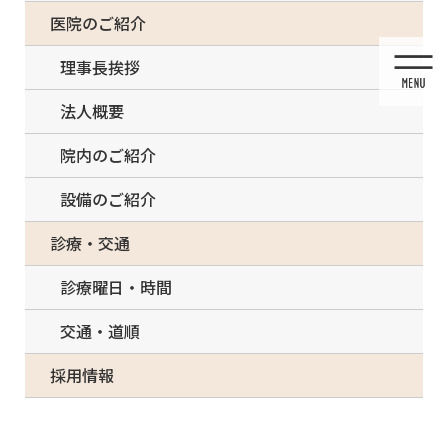
コ
ナ
一部の治療について（事前電話確認が必要）
医院のご紹介
ン
ビ
テ
ゲ
理事長挨拶
ン
ー
ツ
シ
法人概要
に
ョ
移
ン
院内のご紹介
動
に
移
設備のご紹介
動
投稿
診療・交通
診療曜日・時間
交通・道順
HOME
睡眠時無呼吸症候群
sleep1 – コピー
採用情報
2021/03/02