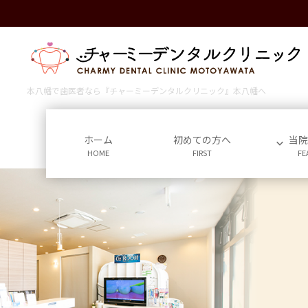
コ
ナ
ン
ビ
テ
ゲ
ン
ー
ツ
シ
に
ョ
本八幡で歯医者なら『チャーミーデンタルクリニック』本八幡へ
移
ン
動
に
移
ホーム
初めての方へ
当
HOME
FIRST
FE
動