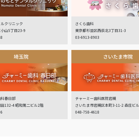
タルクリニック
さくら歯科
小山5丁目23-9
東京都杉並区西荻北3丁目31-3
48
03-6913-8903
埼玉院
さいたま市院
歯科春日部
チャーミー歯科医院岩槻
132-4 昭和第二ビル2階
さいたま市岩槻区本町3-11-2 森庄ビ
06
048-758-4618