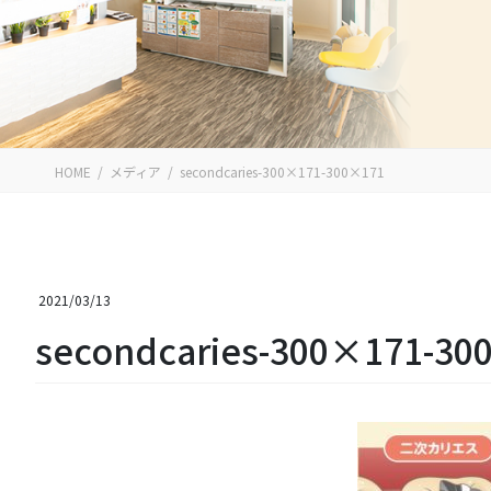
HOME
メディア
secondcaries-300×171-300×171
2021/03/13
secondcaries-300×171-30