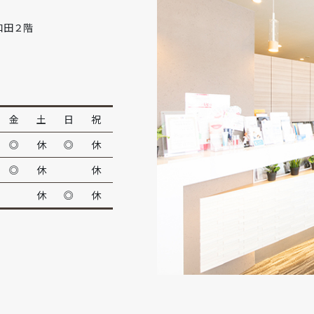
和田２階
金
土
日
祝
◎
休
◎
休
◎
休
休
休
◎
休